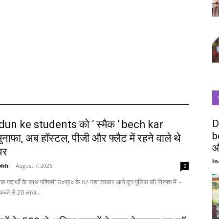
D
un ke students को ‘ स्मैक ‘ bech kar
b
ुनाफा, अब हॉस्टल, पीजी और फ्लैट में रहने वाले थे
औ
पर
In
hli
-
August 7, 2026
0
 कब्जे से 20 लाख...