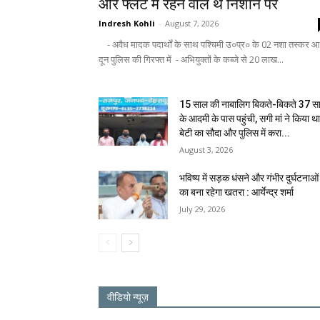
और फ्लैट में रहने वाले थे निशाने पर
Indresh Kohli
-
August 7, 2026
- अवैध मादक पदार्थों के साथ पश्चिमी उ०प्र० के 02 नशा तस्कर आ
दून पुलिस की गिरफ्त में - अभियुक्तों के कब्जे से 20 लाख...
15 साल की नाबालिग बिकते-बिकते 37 स
के आदमी के पास पहुंची, सगी मां ने किया थ
बेटी का सौदा और पुलिस में करा...
August 3, 2026
भविष्य में सड़क धंसने और गंभीर दुर्घटनाओं
का बना रहेगा खतरा : आर्येन्द्र शर्मा
July 29, 2026
वीडियो न्यूज़