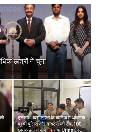
धिक छात्रों ने चुना
अपराध
 को
हड़कंप : क्लेमेंटाउन के कॉलेज में अचानक
ा
पहुंची पुलिस और डॉक्टरों की टीम,100
छात्र-छात्राओं का कराया Urine टेस्ट