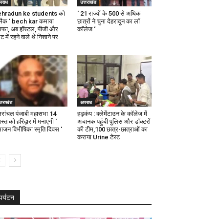
पराध
उत्तराखंड
hradun ke students को
‘ 21 राज्यों के 500 से अधिक
स्मैक ‘ bech kar कमाया
छात्रों ने चुना देहरादून का लाॅ
नाफा, अब हॉस्टल, पीजी और
काॅलेज ‘
ैट में रहने वाले थे निशाने पर
्तराखंड
अपराध
्तरांचल पंजाबी महासभा 14
हड़कंप : क्लेमेंटाउन के कॉलेज में
्त को हरिद्वार में मनाएगी ‘
अचानक पहुंची पुलिस और डॉक्टरों
भाजन विभीषिका स्मृति दिवस ‘
की टीम,100 छात्र-छात्राओं का
कराया Urine टेस्ट
पर्यटन