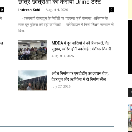
छात्र-छात्राओं का कराया Urine टेस्ट
Indresh Kohli
-
August 4, 2026
0
0
ये
- एसएसपी देहरादून के निर्देशों पर "ड्रग्स फ्री कैम्पस" अभियान के
तहत दून पुलिस की बड़ी कार्यवाही - क्लेमेंटाउन में निजी शिक्षण संस्थान से
बिना...
ाल
MDDA में दून वासियों ने की शिकायतें, दिए
ा
सुझाव, त्वरित होगी कार्रवाई : बंशीधर तिवारी
August 3, 2026
अवैध निर्माण पर एमडीडीए का एक्शन तेज,
देहरादून और ऋषिकेश में दो निर्माण सील
July 27, 2026