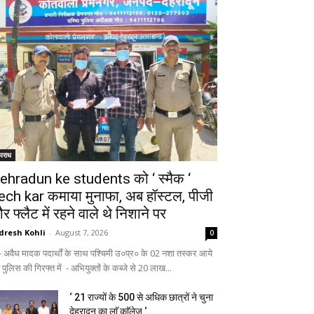
पराध
ehradun ke students को ‘ स्मैक ‘
ech kar कमाया मुनाफा, अब हॉस्टल, पीजी
र फ्लैट में रहने वाले थे निशाने पर
dresh Kohli
-
August 7, 2026
0
अवैध मादक पदार्थों के साथ पश्चिमी उ०प्र० के 02 नशा तस्कर आये
 पुलिस की गिरफ्त में - अभियुक्तों के कब्जे से 20 लाख...
‘ 21 राज्यों के 500 से अधिक छात्रों ने चुना
देहरादून का लाॅ काॅलेज ‘