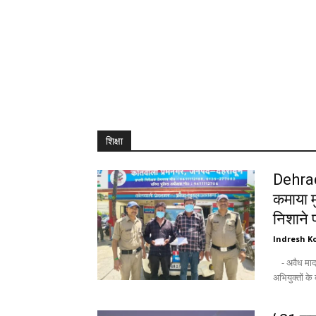
शिक्षा
Dehrad
कमाया म
निशाने 
Indresh Ko
- अवैध मादक पदार्थों के साथ पश्चिमी उ०प्र० के 02 नशा तस्कर आये दून पुलिस की गिरफ्त में -
अभियुक्तों के