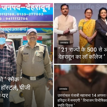
उत्तराखंड
‘ 21 राज्यों के 500 से अ
देहरादून का लाॅ काॅलेज ‘
 स्मैक ‘
हॉस्टल, पीजी
उत्तराखंड
े पर
उत्तरांचल पंजाबी महासभा 14 अगस्त
हरिद्वार में मनाएगी ‘ विभाजन विभीषिक
स्मृति दिवस ‘