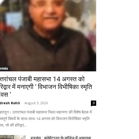
्तराखंड
त्तरांचल पंजाबी महासभा 14 अगस्त को
रिद्वार में मनाएगी ‘ विभाजन विभीषिका स्मृति
िवस ‘
dresh Kohli
-
August 5, 2026
0
हरादून। उत्तरांचल पंजाबी महासभा जिला महानगर की विशेष बैठक में
त्वपूर्ण विषयों के साथ-साथ 14 अगस्त को विभाजन विभीषिका स्मृति
स, जो की हरिद्वार...
हड़कंप : क्लेमेंटाउन के कॉलेज में अचानक