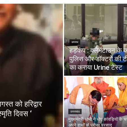
अपराध
हड़कंप : क्लेमेंटाउन के
पुलिस और डॉक्टरों की ट
का कराया Urine टेस्ट
स्त को हरिद्वार
्मृति दिवस ‘
उत्तराखंड
मुख्यमंत्री धामी ने धोए कांवड़ियों के 
अपने हाथों से परोसा प्रसाद