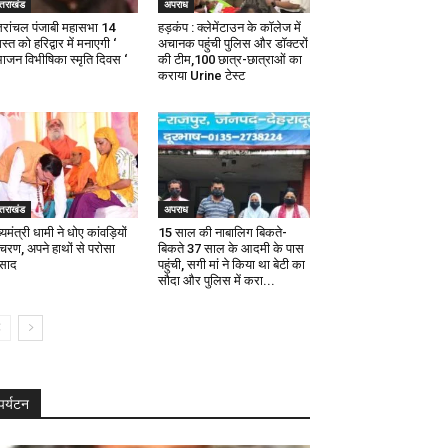
्तराखंड
अपराध
्तरांचल पंजाबी महासभा 14
हड़कंप : क्लेमेंटाउन के कॉलेज में
्त को हरिद्वार में मनाएगी ‘
अचानक पहुंची पुलिस और डॉक्टरों
भाजन विभीषिका स्मृति दिवस ‘
की टीम,100 छात्र-छात्राओं का
कराया Urine टेस्ट
्तराखंड
अपराध
्यमंत्री धामी ने धोए कांवड़ियों
15 साल की नाबालिग बिकते-
 चरण, अपने हाथों से परोसा
बिकते 37 साल के आदमी के पास
रसाद
पहुंची, सगी मां ने किया था बेटी का
सौदा और पुलिस में करा...
पर्यटन