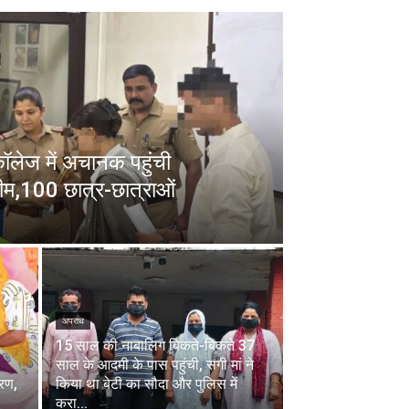
 कॉलेज में अचानक पहुंची
ीम,100 छात्र-छात्राओं
अपराध
15 साल की नाबालिग बिकते-बिकते 37
साल के आदमी के पास पहुंची, सगी मां ने
चरण,
किया था बेटी का सौदा और पुलिस में
करा...