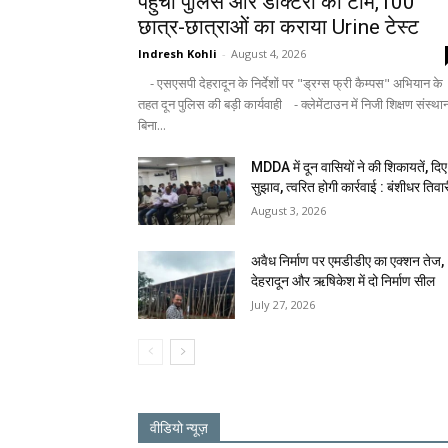
पहुंची पुलिस और डॉक्टरों की टीम,100
छात्र-छात्राओं का कराया Urine टेस्ट
Indresh Kohli
-
August 4, 2026
- एसएसपी देहरादून के निर्देशों पर "ड्रग्स फ्री कैम्पस" अभियान के
तहत दून पुलिस की बड़ी कार्यवाही - क्लेमेंटाउन में निजी शिक्षण संस्था
बिना...
MDDA में दून वासियों ने की शिकायतें, दिए
सुझाव, त्वरित होगी कार्रवाई : बंशीधर तिवा
August 3, 2026
अवैध निर्माण पर एमडीडीए का एक्शन तेज,
देहरादून और ऋषिकेश में दो निर्माण सील
July 27, 2026
वीडियो न्यूज़