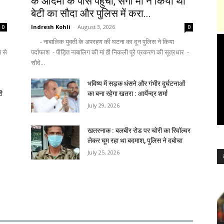
के आदमी के पास पहुंची, सगी मां ने किया था
बेटी का सौदा और पुलिस में करा...
Indresh Kohli
-
August 3, 2026
0
0
- नाबालिक युवती के अपरहण की घटना का दून पुलिस ने किया
न से
पर्दाफाश - पीड़ित नाबालिग की मां ही निकली पूरे प्रकरण की सूत्रधार -
सौदे...
भविष्य में सड़क धंसने और गंभीर दुर्घटनाओं
री
का बना रहेगा खतरा : आर्येन्द्र शर्मा
July 29, 2026
खतरनाक : बलबीर रोड पर चोरी का रिवॉल्वर
लेकर घूम रहा था बदमाश, पुलिस ने दबोचा
July 25, 2026