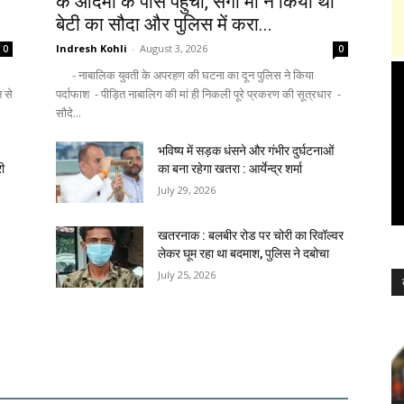
के आदमी के पास पहुंची, सगी मां ने किया था
बेटी का सौदा और पुलिस में करा...
Indresh Kohli
-
August 3, 2026
0
0
- नाबालिक युवती के अपरहण की घटना का दून पुलिस ने किया
न से
पर्दाफाश - पीड़ित नाबालिग की मां ही निकली पूरे प्रकरण की सूत्रधार -
सौदे...
भविष्य में सड़क धंसने और गंभीर दुर्घटनाओं
री
का बना रहेगा खतरा : आर्येन्द्र शर्मा
July 29, 2026
खतरनाक : बलबीर रोड पर चोरी का रिवॉल्वर
लेकर घूम रहा था बदमाश, पुलिस ने दबोचा
July 25, 2026