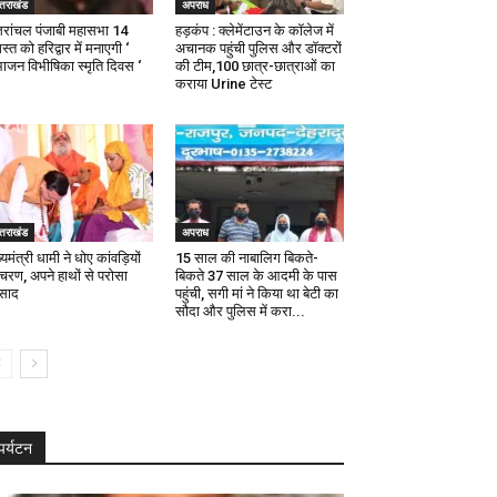
्तराखंड
अपराध
्तरांचल पंजाबी महासभा 14
हड़कंप : क्लेमेंटाउन के कॉलेज में
्त को हरिद्वार में मनाएगी ‘
अचानक पहुंची पुलिस और डॉक्टरों
भाजन विभीषिका स्मृति दिवस ‘
की टीम,100 छात्र-छात्राओं का
कराया Urine टेस्ट
्तराखंड
अपराध
्यमंत्री धामी ने धोए कांवड़ियों
15 साल की नाबालिग बिकते-
 चरण, अपने हाथों से परोसा
बिकते 37 साल के आदमी के पास
रसाद
पहुंची, सगी मां ने किया था बेटी का
सौदा और पुलिस में करा...
पर्यटन