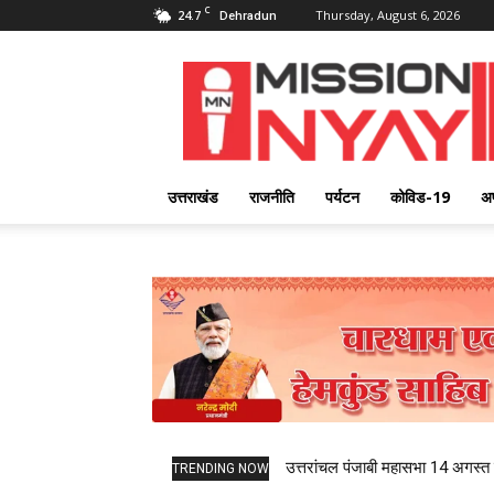
C
24.7
Thursday, August 6, 2026
Dehradun
Mission
Nyay
उत्तराखंड
राजनीति
पर्यटन
कोविड-19
अ
उत्तरांचल पंजाबी महासभा 14 अगस्त को
TRENDING NOW