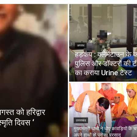
अपराध
हड़कंप : क्लेमेंटाउन के
पुलिस और डॉक्टरों की ट
का कराया Urine टेस्ट
स्त को हरिद्वार
्मृति दिवस ‘
उत्तराखंड
मुख्यमंत्री धामी ने धोए कांवड़ियों के 
अपने हाथों से परोसा प्रसाद