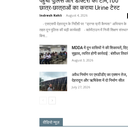
पहुंची पुलिस और डॉक्टरों की टीम,100
छात्र-छात्राओं का कराया Urine टेस्ट
Indresh Kohli
-
August 4, 2026
- एसएसपी देहरादून के निर्देशों पर "ड्रग्स फ्री कैम्पस" अभियान के
तहत दून पुलिस की बड़ी कार्यवाही - क्लेमेंटाउन में निजी शिक्षण संस्था
बिना...
MDDA में दून वासियों ने की शिकायतें, दिए
सुझाव, त्वरित होगी कार्रवाई : बंशीधर तिवा
August 3, 2026
अवैध निर्माण पर एमडीडीए का एक्शन तेज,
देहरादून और ऋषिकेश में दो निर्माण सील
July 27, 2026
वीडियो न्यूज़