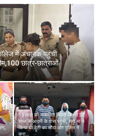
 कॉलेज में अचानक पहुंची
ीम,100 छात्र-छात्राओं
अपराध
15 साल की नाबालिग बिकते-बिकते 37
साल के आदमी के पास पहुंची, सगी मां ने
चरण,
किया था बेटी का सौदा और पुलिस में
करा...