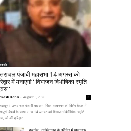
्तराखंड
त्तरांचल पंजाबी महासभा 14 अगस्त को
रिद्वार में मनाएगी ‘ विभाजन विभीषिका स्मृति
िवस ‘
dresh Kohli
-
August 5, 2026
0
हरादून। उत्तरांचल पंजाबी महासभा जिला महानगर की विशेष बैठक में
त्वपूर्ण विषयों के साथ-साथ 14 अगस्त को विभाजन विभीषिका स्मृति
स, जो की हरिद्वार...
हड़कंप : क्लेमेंटाउन के कॉलेज में अचानक