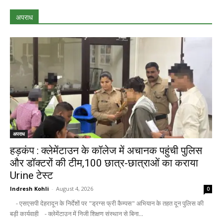
अपराध
अपराध
हड़कंप : क्लेमेंटाउन के कॉलेज में अचानक पहुंची पुलिस
और डॉक्टरों की टीम,100 छात्र-छात्राओं का कराया
Urine टेस्ट
Indresh Kohli
-
August 4, 2026
0
- एसएसपी देहरादून के निर्देशों पर "ड्रग्स फ्री कैम्पस" अभियान के तहत दून पुलिस की
बड़ी कार्यवाही - क्लेमेंटाउन में निजी शिक्षण संस्थान से बिना...