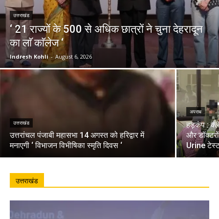
उत्तराखंड
‘ 21 राज्यों के 500 से अधिक छात्रों ने चुना देहरादून
का लाॅ काॅलेज ‘
Indresh Kohli
-
August 6, 2026
अपराध
उत्तराखंड
हड़कंप : क्
उत्तरांचल पंजाबी महासभा 14 अगस्त को हरिद्वार में
और डॉक्टरो
मनाएगी ‘ विभाजन विभीषिका स्मृति दिवस ‘
Urine टेस्
उत्तराखंड