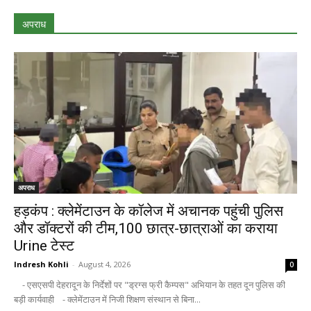
अपराध
अपराध
हड़कंप : क्लेमेंटाउन के कॉलेज में अचानक पहुंची पुलिस
और डॉक्टरों की टीम,100 छात्र-छात्राओं का कराया
Urine टेस्ट
Indresh Kohli
-
August 4, 2026
0
- एसएसपी देहरादून के निर्देशों पर "ड्रग्स फ्री कैम्पस" अभियान के तहत दून पुलिस की
बड़ी कार्यवाही - क्लेमेंटाउन में निजी शिक्षण संस्थान से बिना...