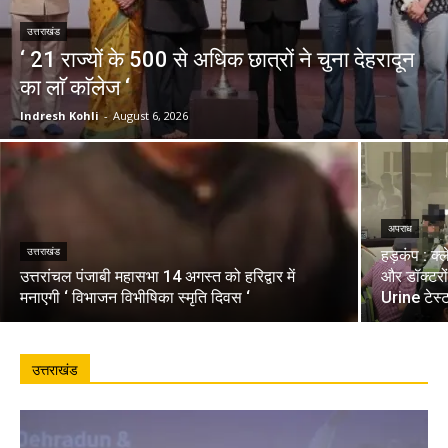
उत्तराखंड
‘ 21 राज्यों के 500 से अधिक छात्रों ने चुना देहरादून
का लाॅ काॅलेज ‘
Indresh Kohli
-
August 6, 2026
अपराध
उत्तराखंड
हड़कंप : क्
उत्तरांचल पंजाबी महासभा 14 अगस्त को हरिद्वार में
और डॉक्टरो
मनाएगी ‘ विभाजन विभीषिका स्मृति दिवस ‘
Urine टेस्
उत्तराखंड