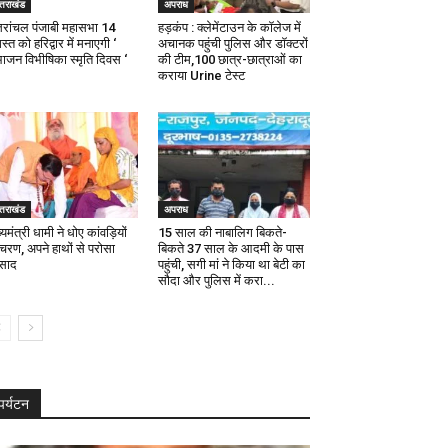
्तराखंड
अपराध
्तरांचल पंजाबी महासभा 14
हड़कंप : क्लेमेंटाउन के कॉलेज में
्त को हरिद्वार में मनाएगी ‘
अचानक पहुंची पुलिस और डॉक्टरों
भाजन विभीषिका स्मृति दिवस ‘
की टीम,100 छात्र-छात्राओं का
कराया Urine टेस्ट
्तराखंड
अपराध
्यमंत्री धामी ने धोए कांवड़ियों
15 साल की नाबालिग बिकते-
 चरण, अपने हाथों से परोसा
बिकते 37 साल के आदमी के पास
रसाद
पहुंची, सगी मां ने किया था बेटी का
सौदा और पुलिस में करा...
पर्यटन