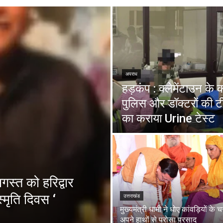
अपराध
हड़कंप : क्लेमेंटाउन के
पुलिस और डॉक्टरों की ट
का कराया Urine टेस्ट
स्त को हरिद्वार
्मृति दिवस ‘
उत्तराखंड
मुख्यमंत्री धामी ने धोए कांवड़ियों के 
अपने हाथों से परोसा प्रसाद