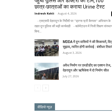
पहुंची पुलिस और डॉक्टरों की टीम,100
छात्र-छात्राओं का कराया Urine टेस्ट
Indresh Kohli
-
August 4, 2026
- एसएसपी देहरादून के निर्देशों पर "ड्रग्स फ्री कैम्पस" अभियान के
तहत दून पुलिस की बड़ी कार्यवाही - क्लेमेंटाउन में निजी शिक्षण संस्था
बिना...
MDDA में दून वासियों ने की शिकायतें, दिए
सुझाव, त्वरित होगी कार्रवाई : बंशीधर तिवा
August 3, 2026
अवैध निर्माण पर एमडीडीए का एक्शन तेज,
देहरादून और ऋषिकेश में दो निर्माण सील
July 27, 2026
वीडियो न्यूज़