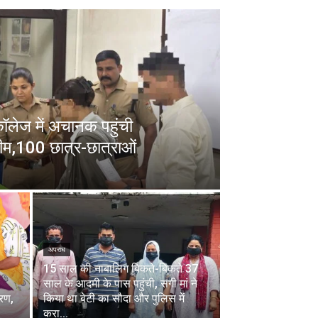
 कॉलेज में अचानक पहुंची
ीम,100 छात्र-छात्राओं
अपराध
15 साल की नाबालिग बिकते-बिकते 37
साल के आदमी के पास पहुंची, सगी मां ने
चरण,
किया था बेटी का सौदा और पुलिस में
करा...