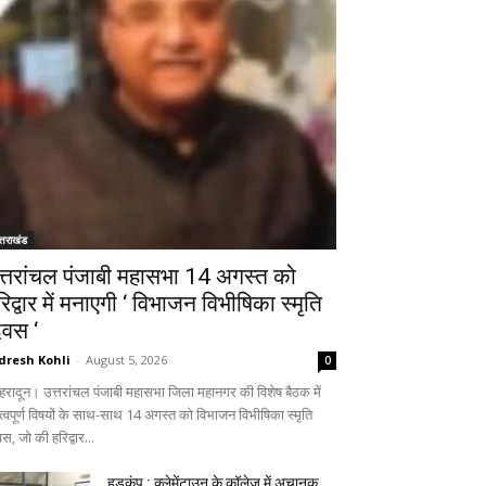
्तराखंड
त्तरांचल पंजाबी महासभा 14 अगस्त को
रिद्वार में मनाएगी ‘ विभाजन विभीषिका स्मृति
िवस ‘
dresh Kohli
-
August 5, 2026
0
हरादून। उत्तरांचल पंजाबी महासभा जिला महानगर की विशेष बैठक में
त्वपूर्ण विषयों के साथ-साथ 14 अगस्त को विभाजन विभीषिका स्मृति
स, जो की हरिद्वार...
हड़कंप : क्लेमेंटाउन के कॉलेज में अचानक