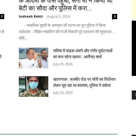
के आदमी के पास पहुंची, सगी मां ने किया था
बेटी का सौदा और पुलिस में करा...
Indresh Kohli
-
August 3, 2026
0
0
- नाबालिक युवती के अपरहण की घटना का दून पुलिस ने किया
न से
पर्दाफाश - पीड़ित नाबालिग की मां ही निकली पूरे प्रकरण की सूत्रधार -
सौदे...
भविष्य में सड़क धंसने और गंभीर दुर्घटनाओं
री
का बना रहेगा खतरा : आर्येन्द्र शर्मा
July 29, 2026
खतरनाक : बलबीर रोड पर चोरी का रिवॉल्वर
लेकर घूम रहा था बदमाश, पुलिस ने दबोचा
July 25, 2026